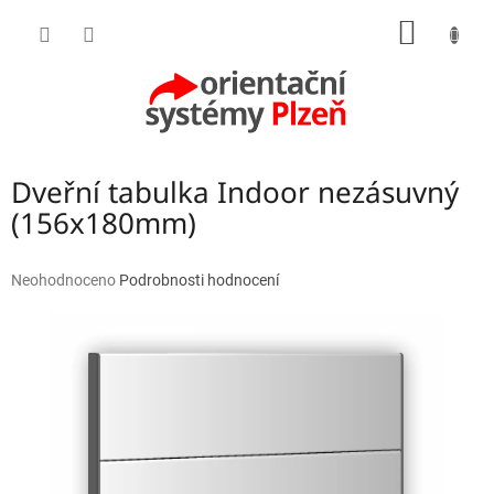
Přejít
NÁKUP
na
obsah
KOŠÍK
Dveřní tabulka Indoor nezásuvný
(156x180mm)
Průměrné
Neohodnoceno
Podrobnosti hodnocení
hodnocení
produktu
je
0,0
z
5
hvězdiček.