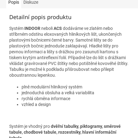
Popis
Diskuze
Detailní popis produktu
Systém
INDOOR
neboli
ACS
dodáváme ve zlatém nebo
stříbrném odstínu eloxovaných hliníkových lišt, ukončených
plastovými bočnicemi černé barvy. Samotné lišty se do
plastových bočnic jednoduše zaklapávají. Hladké lišty pro
pevnou informaci a lišty s drážkou pro zasunutí kartonu s
tiskem krytým antireflexní folií. Případně lze do lišt s drážkami
vkládat gravírované PVC štítky nebo potištěné kovovéhé štítky.
Tabulku je možné k podkladu přišroubovat nebo přilepit
oboustrannou lepenkou.
plně modulární hliníkový systém
jednoduchá obsluha a velká variabilita
rychlá obměna informace
vzhled a design
Systém je vhodný pro
dvěřní tabulky
,
piktogramy
,
směrové
tabule, chodbové tabule, rozcestníky, hlavní informáční