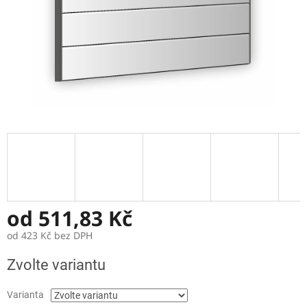
od
511,83 Kč
od
423 Kč
bez DPH
Měrná
Zvolte variantu
cena:
Varianta