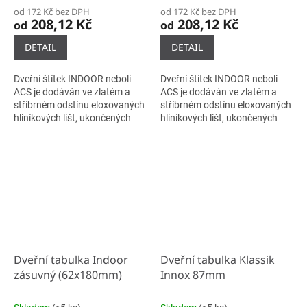
od 172 Kč bez DPH
od 172 Kč bez DPH
208,12 Kč
208,12 Kč
od
od
DETAIL
DETAIL
Dveřní štítek INDOOR neboli
Dveřní štítek INDOOR neboli
ACS je dodáván ve zlatém a
ACS je dodáván ve zlatém a
stříbrném odstínu eloxovaných
stříbrném odstínu eloxovaných
hliníkových lišt, ukončených
hliníkových lišt, ukončených
plastovými bočnicemi černé
plastovými bočnicemi černé
barvy. Samotné lišty se do...
barvy. Samotné lišty se do...
Dveřní tabulka Indoor
Dveřní tabulka Klassik
zásuvný (62x180mm)
Innox 87mm