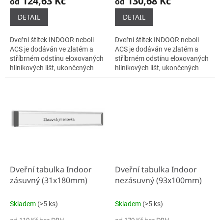
124,63 Kč
130,68 Kč
od
od
DETAIL
DETAIL
Dveřní štítek INDOOR neboli
Dveřní štítek INDOOR neboli
ACS je dodáván ve zlatém a
ACS je dodáván ve zlatém a
stříbrném odstínu eloxovaných
stříbrném odstínu eloxovaných
hliníkových lišt, ukončených
hliníkových lišt, ukončených
plastovými bočnicemi černé
plastovými bočnicemi černé
barvy. Samotné lišty se do...
barvy. Samotné lišty se do...
Dveřní tabulka Indoor
Dveřní tabulka Indoor
zásuvný (31x180mm)
nezásuvný (93x100mm)
Skladem
(>5 ks)
Skladem
(>5 ks)