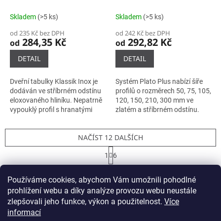
Skladem
(>5 ks)
Skladem
(>5 ks)
od 235 Kč bez DPH
od 242 Kč bez DPH
284,35 Kč
292,82 Kč
od
od
DETAIL
DETAIL
Dveřní tabulky Klassik Inox je
Systém Plato Plus nabízí šíře
dodáván ve stříbrném odstínu
profilů o rozměrech 50, 75, 105,
eloxovaného hliníku. Nepatrně
120, 150, 210, 300 mm ve
vypouklý profil s hranatými
zlatém a stříbrném odstínu.
bočnicemi a jemně sraženými
Zakončení tabulek plastovými
hranami je zakončen
víky v černé barvě.
NAČÍST 12 DALŠÍCH
nerezovými...
Informace...
S
1
6
t
O
r
67
položek celkem
v
á
Používáme cookies, abychom Vám umožnili pohodlné
l
NAHORU
n
prohlížení webu a díky analýze provozu webu neustále
á
k
o
d
zlepšovali jeho funkce, výkon a použitelnost.
Více
v
Z
a
informací
á
c