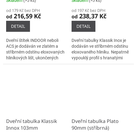
Skladem
(>5 ks)
Skladem
(>5 ks)
od 179 Kč bez DPH
od 197 Kč bez DPH
216,59 Kč
238,37 Kč
od
od
DETAIL
DETAIL
Dveřní štítek INDOOR neboli
Dveřní tabulky Klassik Inox je
ACS je dodáván ve zlatém a
dodáván ve stříbrném odstínu
stříbrném odstínu eloxovaných
eloxovaného hliníku. Nepatrně
hliníkových lišt, ukončených
vypouklý profil s hranatými
plastovými bočnicemi černé
bočnicemi a jemně sraženými
barvy. Samotné lišty se do...
hranami je zakončen
nerezovými...
Dveřní tabulka Klassik
Dveřní tabulka Plato
Innox 103mm
90mm (stříbrná)