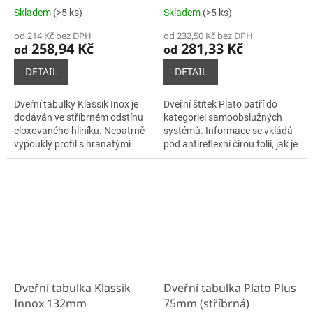
Skladem
(>5 ks)
Skladem
(>5 ks)
od 214 Kč bez DPH
od 232,50 Kč bez DPH
258,94 Kč
281,33 Kč
od
od
DETAIL
DETAIL
Dveřní tabulky Klassik Inox je
Dveřní štítek Plato patří do
dodáván ve stříbrném odstínu
kategoriei samoobslužných
eloxovaného hliníku. Nepatrně
systémů. Informace se vkládá
vypouklý profil s hranatými
pod antireflexní čirou folii, jak je
bočnicemi a jemně sraženými
tomu i u jiných informačních
hranami je zakončen
systémů.
nerezovými...
Dveřní tabulka Klassik
Dveřní tabulka Plato Plus
Innox 132mm
75mm (stříbrná)