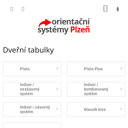
Přejít
NÁKUP
na
obsah
KOŠÍK
Dveřní tabulky
Plato
Plato Plus
Indoor /
Indoor /
nezásuvný
kombinovaný
systém
systém
Indoor / zásuvný
Klassik Inox
systém