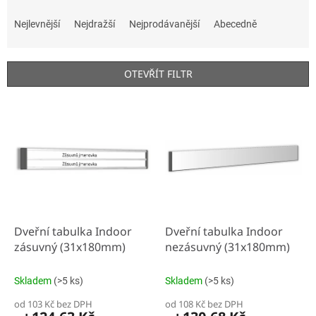
Ř
a
Nejlevnější
Nejdražší
Nejprodávanější
Abecedně
z
e
n
OTEVŘÍT FILTR
í
p
V
r
ý
o
p
d
i
u
s
k
p
t
r
ů
o
d
Dveřní tabulka Indoor
Dveřní tabulka Indoor
u
zásuvný (31x180mm)
nezásuvný (31x180mm)
k
t
Skladem
(>5 ks)
Skladem
(>5 ks)
ů
od 103 Kč bez DPH
od 108 Kč bez DPH