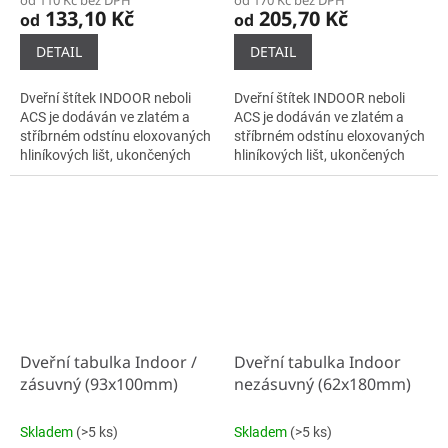
od 110 Kč bez DPH
od 170 Kč bez DPH
133,10 Kč
205,70 Kč
od
od
DETAIL
DETAIL
Dveřní štítek INDOOR neboli
Dveřní štítek INDOOR neboli
ACS je dodáván ve zlatém a
ACS je dodáván ve zlatém a
stříbrném odstínu eloxovaných
stříbrném odstínu eloxovaných
hliníkových lišt, ukončených
hliníkových lišt, ukončených
plastovými bočnicemi černé
plastovými bočnicemi černé
barvy. Samotné lišty se do...
barvy. Samotné lišty se do...
Dveřní tabulka Indoor /
Dveřní tabulka Indoor
zásuvný (93x100mm)
nezásuvný (62x180mm)
Skladem
(>5 ks)
Skladem
(>5 ks)