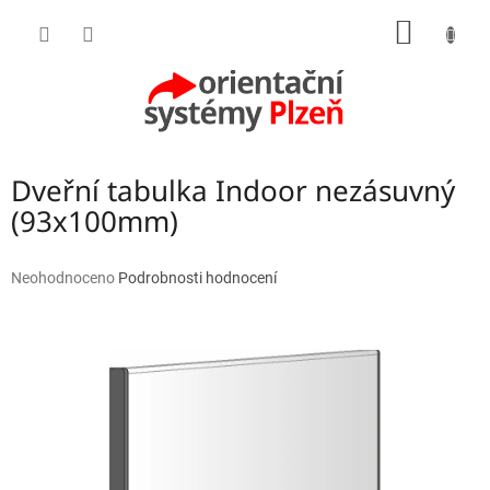
Přejít
NÁKUP
na
obsah
KOŠÍK
Dveřní tabulka Indoor nezásuvný
(93x100mm)
Průměrné
Neohodnoceno
Podrobnosti hodnocení
hodnocení
produktu
je
0,0
z
5
hvězdiček.