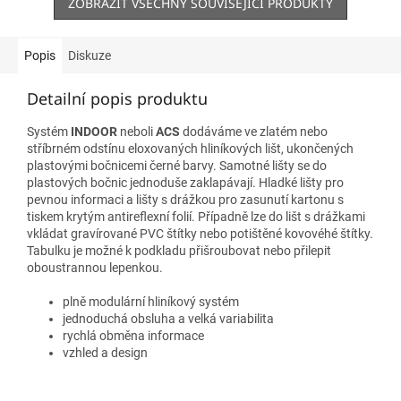
ZOBRAZIT VŠECHNY SOUVISEJÍCÍ PRODUKTY
Popis
Diskuze
Detailní popis produktu
Systém
INDOOR
neboli
ACS
dodáváme ve zlatém nebo
stříbrném odstínu eloxovaných hliníkových lišt, ukončených
plastovými bočnicemi černé barvy. Samotné lišty se do
plastových bočnic jednoduše zaklapávají. Hladké lišty pro
pevnou informaci a lišty s drážkou pro zasunutí kartonu s
tiskem krytým antireflexní folií. Případně lze do lišt s drážkami
vkládat gravírované PVC štítky nebo potištěné kovovéhé štítky.
Tabulku je možné k podkladu přišroubovat nebo přilepit
oboustrannou lepenkou.
plně modulární hliníkový systém
jednoduchá obsluha a velká variabilita
rychlá obměna informace
vzhled a design