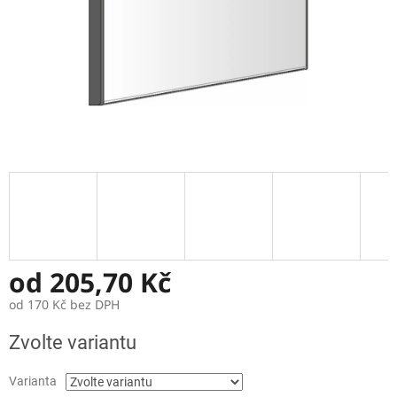
od
205,70 Kč
od
170 Kč
bez DPH
Měrná
Zvolte variantu
cena:
Varianta