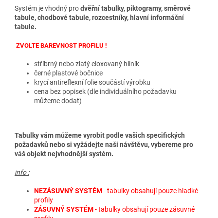
Systém je vhodný pro
dvěřní tabulky
,
piktogramy
,
směrové
tabule, chodbové tabule, rozcestníky, hlavní informáční
tabule
.
ZVOLTE BAREVNOST PROFILU !
stříbrný nebo zlatý eloxovaný hliník
černé plastové bočnice
krycí antireflexní folie součástí výrobku
cena bez popisek (dle individuálního požadavku
můžeme dodat)
Tabulky vám můžeme vyrobit podle vašich specifických
požadavků nebo si vyžádejte naši návštěvu, vybereme pro
váš objekt nejvhodnější systém.
info :
NEZÁSUVNÝ SYSTÉM
- tabulky obsahují pouze hladké
profily
ZÁSUVNÝ SYSTÉM
- tabulky obsahují pouze zásuvné