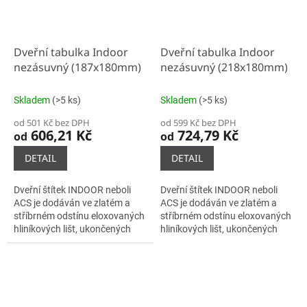
Dveřní tabulka Indoor
Dveřní tabulka Indoor
nezásuvný (187x180mm)
nezásuvný (218x180mm)
Skladem
(>5 ks)
Skladem
(>5 ks)
od 501 Kč bez DPH
od 599 Kč bez DPH
606,21 Kč
724,79 Kč
od
od
DETAIL
DETAIL
Dveřní štítek INDOOR neboli
Dveřní štítek INDOOR neboli
ACS je dodáván ve zlatém a
ACS je dodáván ve zlatém a
stříbrném odstínu eloxovaných
stříbrném odstínu eloxovaných
hliníkových lišt, ukončených
hliníkových lišt, ukončených
plastovými bočnicemi černé
plastovými bočnicemi černé
barvy. Samotné lišty se do...
barvy. Samotné lišty se do...