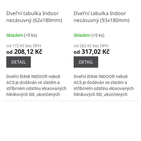
Dveřní tabulka Indoor
Dveřní tabulka Indoor
nezásuvný (62x180mm)
nezásuvný (93x180mm)
Skladem
(>5 ks)
Skladem
(>5 ks)
od 172 Kč bez DPH
od 262 Kč bez DPH
208,12 Kč
317,02 Kč
od
od
DETAIL
DETAIL
Dveřní štítek INDOOR neboli
Dveřní štítek INDOOR neboli
ACS je dodáván ve zlatém a
ACS je dodáván ve zlatém a
stříbrném odstínu eloxovaných
stříbrném odstínu eloxovaných
hliníkových lišt, ukončených
hliníkových lišt, ukončených
plastovými bočnicemi černé
plastovými bočnicemi černé
barvy. Samotné lišty se do...
barvy. Samotné lišty se do...