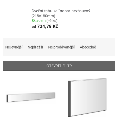
Dveřní tabulka Indoor nezásuvný
(218x180mm)
Skladem
(>5 ks)
724,79 Kč
od
Ř
a
Nejlevnější
Nejdražší
Nejprodávanější
Abecedně
z
e
n
OTEVŘÍT FILTR
í
p
V
r
ý
o
p
d
i
u
s
k
p
t
r
ů