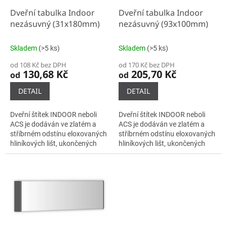
o
d
Dveřní tabulka Indoor
Dveřní tabulka Indoor
u
nezásuvný (31x180mm)
nezásuvný (93x100mm)
k
t
Skladem
(>5 ks)
Skladem
(>5 ks)
ů
od 108 Kč bez DPH
od 170 Kč bez DPH
130,68 Kč
205,70 Kč
od
od
DETAIL
DETAIL
Dveřní štítek INDOOR neboli
Dveřní štítek INDOOR neboli
ACS je dodáván ve zlatém a
ACS je dodáván ve zlatém a
stříbrném odstínu eloxovaných
stříbrném odstínu eloxovaných
hliníkových lišt, ukončených
hliníkových lišt, ukončených
plastovými bočnicemi černé
plastovými bočnicemi černé
barvy. Samotné lišty se do...
barvy. Samotné lišty se do...