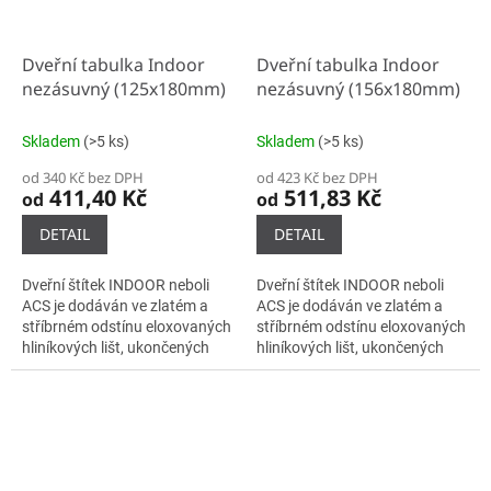
Dveřní tabulka Indoor
Dveřní tabulka Indoor
nezásuvný (125x180mm)
nezásuvný (156x180mm)
Skladem
(>5 ks)
Skladem
(>5 ks)
od 340 Kč bez DPH
od 423 Kč bez DPH
411,40 Kč
511,83 Kč
od
od
DETAIL
DETAIL
Dveřní štítek INDOOR neboli
Dveřní štítek INDOOR neboli
ACS je dodáván ve zlatém a
ACS je dodáván ve zlatém a
stříbrném odstínu eloxovaných
stříbrném odstínu eloxovaných
hliníkových lišt, ukončených
hliníkových lišt, ukončených
plastovými bočnicemi černé
plastovými bočnicemi černé
barvy. Samotné lišty se do...
barvy. Samotné lišty se do...