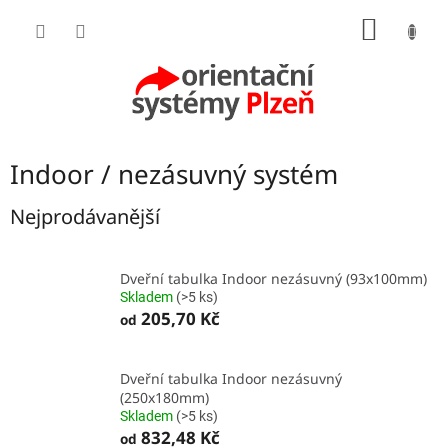
Přejít
NÁKUP
na
obsah
KOŠÍK
Indoor / nezásuvný systém
Nejprodávanější
Dveřní tabulka Indoor nezásuvný (93x100mm)
Skladem
(>5 ks)
205,70 Kč
od
Dveřní tabulka Indoor nezásuvný
(250x180mm)
Skladem
(>5 ks)
832,48 Kč
od