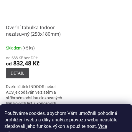
Dveřní tabulka Indoor
nezásuvný (250x180mm)
Skladem
(>5 ks)
od 688 Kč bez DPH
832,48 Kč
od
DETAIL
Dveřní štítek INDOOR neboli
ACS je dodáván ve zlatém a
stříbrném odstínu eloxovaných
hliníkových lišt, ukončených
plastovými bočnicemi černé
Používáme cookies, abychom Vám umožnili pohodlné
barvy. Samotné lišty se do...
9
položek celkem
O
prohlížení webu a díky analýze provozu webu neustále
v
zlepšovali jeho funkce, výkon a použitelnost.
Více
l
Z