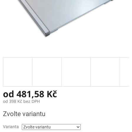
od
481,58 Kč
od
398 Kč
bez DPH
Měrná
Zvolte variantu
cena:
Varianta