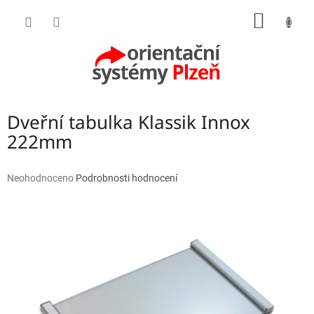
Přejít
NÁKUP
na
obsah
KOŠÍK
Dveřní tabulka Klassik Innox
222mm
Průměrné
Neohodnoceno
Podrobnosti hodnocení
hodnocení
produktu
je
0,0
z
5
hvězdiček.