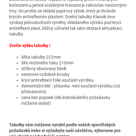
bočnicemi a jemně sraženými hranami je zakončen nerezovými
trny. Do profilu se vkládá papírový výtisk, který je chráněn
krycím antireflexním plastem. Dveřní tabulky Klassik Inox
vynikají jednoduchostí výměny vkládaného výtisku pod krycí
antireflexní plast, běžný uživatel tak sám obstará aktualizaci
tabulky.
Zvolte výšku tabulky !
šířka tabulky 222mm
šíře vloženého tisku 210mm
stříbrný eloxovaný hliník
nerezové ozdobné šrouby
krycí antireflexní folie součástí výrobku
demontážní klíč - přísavka není součástí výrobku (viz
příslušenství)
cena bez popisek (dle individuálního požadavku
můžeme dodat)
Tabulky vám můžeme vyrobit podle vašich specifických
požadavků nebo si vyžádejte naši návštěvu, vybereme pro