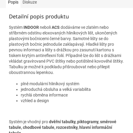
Popis
Diskuze
Detailní popis produktu
Systém
INDOOR
neboli
ACS
dodáváme ve zlatém nebo
stříbrném odstínu eloxovaných hliníkových lišt, ukončených
plastovými bočnicemi černé barvy. Samotné lišty se do
plastových bočnic jednoduše zaklapávají. Hladké lišty pro
pevnou informaci a lišty s drážkou pro zasunutí kartonu s
tiskem krytým antireflexní folií. Případně lze do lišt s drážkami
vkládat gravírované PVC štítky nebo potištěné kovovéhé štítky.
Tabulku je možné k podkladu přišroubovat nebo přilepit
oboustrannou lepenkou.
plně modulární hliníkový systém
jednoduchá obsluha a velká variabilita
rychlá obměna informace
vzhled a design
Systém je vhodný pro
dvěřní tabulky
,
piktogramy
,
směrové
tabule, chodbové tabule, rozcestníky, hlavní informáční