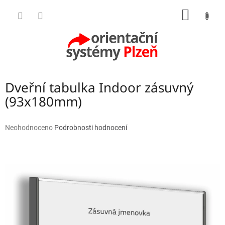
Přejít
NÁKUP
na
obsah
KOŠÍK
Dveřní tabulka Indoor zásuvný
(93x180mm)
Průměrné
Neohodnoceno
Podrobnosti hodnocení
hodnocení
produktu
je
0,0
z
5
hvězdiček.