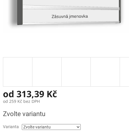
od
313,39 Kč
od
259 Kč
bez DPH
Měrná
Zvolte variantu
cena:
Varianta