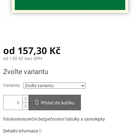
od
157,30 Kč
od
130 Kč
bez DPH
Měrná
Zvolte variantu
cena:
Varianta
Přidat do košíku
fotoluminiscenční bezpečnostní tabulky a samolepky
Detailní informace