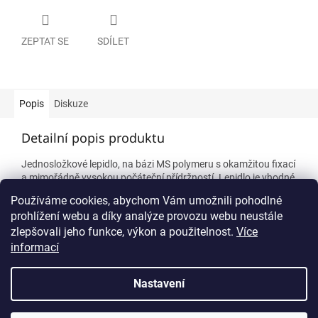
ZEPTAT SE
SDÍLET
Popis
Diskuze
Detailní popis produktu
Jednosložkové lepidlo, na bázi MS polymeru s okamžitou fixací
a mimořádně vysokou počáteční přídržností. Lepidlo je vhodné
k instalaci dveřních tabulek na porézní materiály ( např.zeď)
Používáme cookies, abychom Vám umožnili pohodlné
prohlížení webu a díky analýze provozu webu neustále
zlepšovali jeho funkce, výkon a použitelnost.
Více
Z
informací
á
p
Vytvořil Shoptet
Nastavení
a
t
Copyright 2026
Orientační systémy Plzeň
. Všechna práva