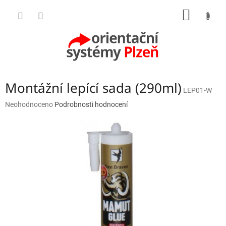
Přejít
NÁKUP
na
obsah
KOŠÍK
Montážní lepící sada (290ml)
LEP01-W
Průměrné
Neohodnoceno
Podrobnosti hodnocení
hodnocení
produktu
je
0,0
z
5
hvězdiček.