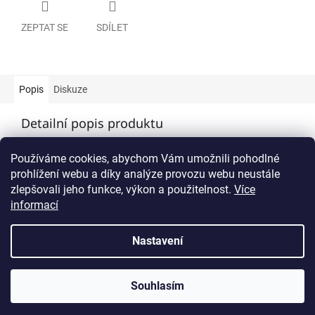
ZEPTAT SE
SDÍLET
Popis
Diskuze
Detailní popis produktu
Montážní sada (4ks
hmoždinka do zdiva a 4ks vrut).
Používáme cookies, abychom Vám umožnili pohodlné
prohlížení webu a díky analýze provozu webu neustále
zlepšovali jeho funkce, výkon a použitelnost.
Více
Z
informací
á
p
Vytvořil Shoptet
Nastavení
a
t
Copyright 2026
Orientační systémy Plzeň
. Všechna práva
í
Souhlasím
vyhrazena.