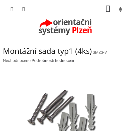
Přejít
NÁKUP
na
obsah
KOŠÍK
Montážní sada typ1 (4ks)
SMZ3-V
Průměrné
Neohodnoceno
Podrobnosti hodnocení
hodnocení
produktu
je
0,0
z
5
hvězdiček.