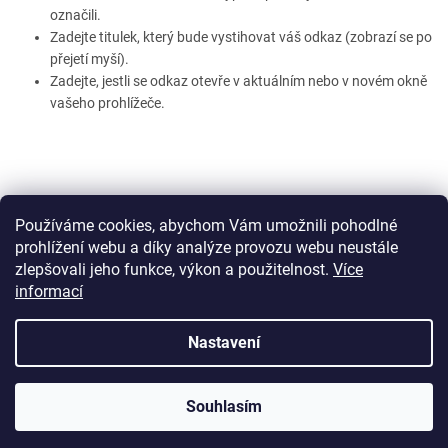
označili.
Zadejte titulek, který bude vystihovat váš odkaz (zobrazí se po
přejetí myší).
Zadejte, jestli se odkaz otevře v aktuálním nebo v novém okně
vašeho prohlížeče.
Používáme cookies, abychom Vám umožnili pohodlné
1
položek celkem
O
prohlížení webu a díky analýze provozu webu neustále
v
zlepšovali jeho funkce, výkon a použitelnost.
Více
l
Z
informací
á
á
d
p
Vytvořil Shoptet
a
Nastavení
a
c
t
í
Copyright 2026
Orientační systémy Plzeň
. Všechna práva
í
p
Souhlasím
vyhrazena.
r
v