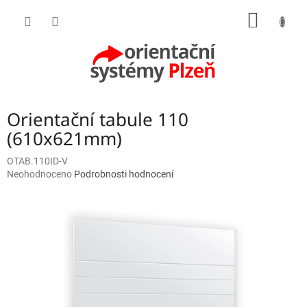
Přejít
NÁKUP
na
obsah
KOŠÍK
Orientační tabule 110
(610x621mm)
OTAB.110ID-V
Průměrné
Neohodnoceno
Podrobnosti hodnocení
hodnocení
produktu
je
0,0
z
5
hvězdiček.