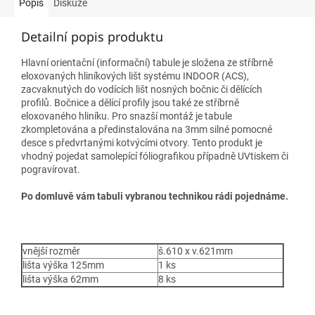
Popis
Diskuze
Detailní popis produktu
Hlavní orientační
(informační)
tabule je složena ze stříbrně
eloxovaných hliníkových lišt systému INDOOR (ACS),
zacvaknutých do vodících lišt nosných bočnic či dělících
profilů. Bočnice a dělící profily jsou také ze stříbrně
eloxovaného hliníku. Pro snazší montáž je tabule
zkompletována a předinstalována na 3mm silné pomocné
desce s předvrtanými kotvýcími otvory. Tento produkt je
vhodný pojedat samolepící fóliografikou případně UVtiskem či
pogravírovat.
Po domluvě vám tabuli vybranou technikou rádi pojednáme.
vnější rozměr
š.610 x v.621mm
lišta výška 125mm
1 ks
lišta výška 62mm
8 ks