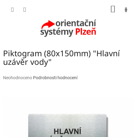
Přejít
NÁKUP
na
obsah
KOŠÍK
Piktogram (80x150mm) "Hlavní
uzávěr vody"
Průměrné
Neohodnoceno
Podrobnosti hodnocení
hodnocení
produktu
je
0,0
z
5
hvězdiček.