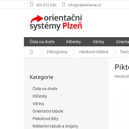
Přejít
603 872 030
info@rabreklama.cz
na
obsah
Čísla na dveře
Klíčenky
Vitríny
Orienta
Domů
Piktogramy
Hliníkové tištěné
Text
P
Pik
o
Přeskočit
s
Kategorie
Průměr
Neohod
kategorie
t
hodnoce
r
produkt
Čísla na dveře
a
je
Klíčenky
n
0,0
n
z
Vitríny
5
í
Orientační tabule
hvězdič
p
Plakátové lišty
a
Reklamní tabule a stojany