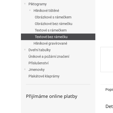
n
Piktogramy
e
Hliníkové tištěné
l
Obrázkové s rámečkem
Obrázkové bez rámečku
Textové s rámečkem
Textové bez rámečku
Hliníkové gravírované
Dveřní tabulky
Únikové a požární značení
Příslušenství
Jmenovky
Plakátové klaprámy
Popi
Přijímáme online platby
Det