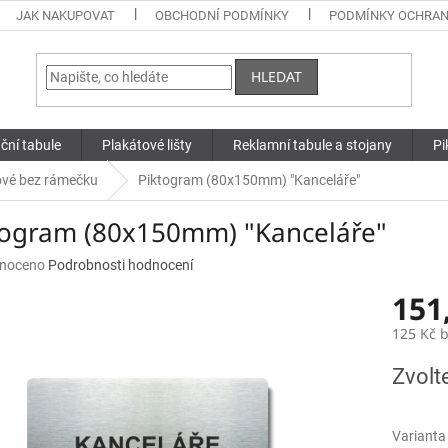
JAK NAKUPOVAT
OBCHODNÍ PODMÍNKY
PODMÍNKY OCHRAN
HLEDAT
ční tabule
Plakátové lišty
Reklamní tabule a stojany
Pi
ové bez rámečku
Piktogram (80x150mm) "Kanceláře"
togram (80x150mm) "Kanceláře"
né
noceno
Podrobnosti hodnocení
ní
151
u
125 Kč 
Měrná
Zvolt
cena:
ek.
Varianta