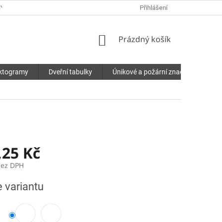
Y OSOBNÍCH ÚDAJŮ
Přihlášení
NÁKUPNÍ
Prázdný košík
KOŠÍK
ktogramy
Dveřní tabulky
Únikové a požární značení
Pří
,25 Kč
bez DPH
e variantu