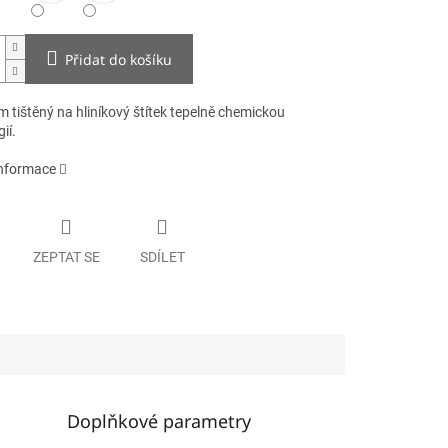
Přidat do košíku
 tištěný na hliníkový štítek tepelně chemickou
ií.
informace
ZEPTAT SE
SDÍLET
Doplňkové parametry