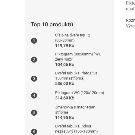
Pikt
opat
Rozm
Top 10 produktů
Výro
Číslo na dveře typ 12
(80x80mm)
119,79 Kč
Piktogram (80x80mm) "WC
ženy,muži"
104,06 Kč
Dveřní tabulka Plato Plus
150mm (stříbrná)
536,03 Kč
Piktogram WC (120x120mm)
314,60 Kč
Jmenovka s magnetem
stříbrná
114,95 Kč
Dveřní tabulka Indoor
nezásuvný (156x180mm)