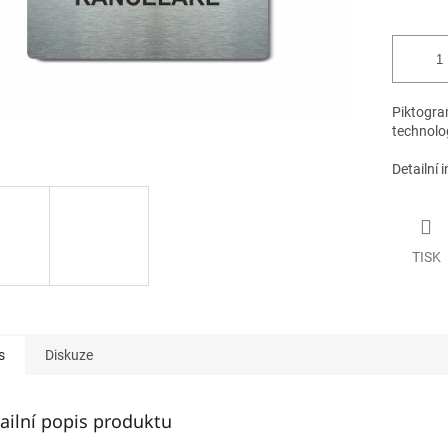
Piktogram
technolog
Detailní 
TISK
s
Diskuze
ailní popis produktu