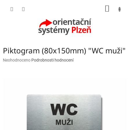
Přejít
NÁKUP
na
obsah
KOŠÍK
Piktogram (80x150mm) "WC muži"
Průměrné
Neohodnoceno
Podrobnosti hodnocení
hodnocení
produktu
je
0,0
z
5
hvězdiček.