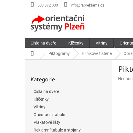
Přejít
603 872 030
info@rabreklama.cz
na
obsah
Čísla na dveře
Klíčenky
Vitríny
Orienta
Domů
Piktogramy
Hliníkové tištěné
Obrá
P
Pik
o
Přeskočit
s
Kategorie
Průměr
Neohod
kategorie
t
hodnoce
r
produkt
Čísla na dveře
a
je
Klíčenky
n
0,0
n
z
Vitríny
5
í
Orientační tabule
hvězdič
p
Plakátové lišty
a
Reklamní tabule a stojany