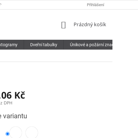
Y OSOBNÍCH ÚDAJŮ
Přihlášení
NÁKUPNÍ
Prázdný košík
KOŠÍK
ktogramy
Dveřní tabulky
Únikové a požární značení
Pří
,06 Kč
ez DPH
e variantu