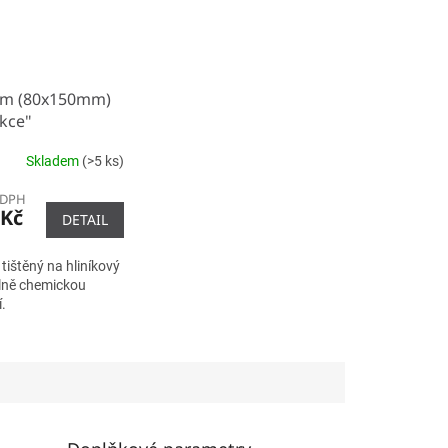
am (80x150mm)
kce"
Skladem
(>5 ks)
 DPH
 Kč
DETAIL
tištěný na hliníkový
elně chemickou
.