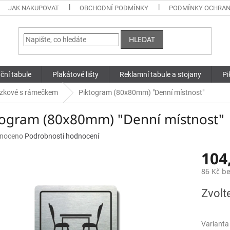
JAK NAKUPOVAT
OBCHODNÍ PODMÍNKY
PODMÍNKY OCHRAN
HLEDAT
ční tabule
Plakátové lišty
Reklamní tabule a stojany
Pi
zkové s rámečkem
Piktogram (80x80mm) "Denní místnost"
togram (80x80mm) "Denní místnost"
né
noceno
Podrobnosti hodnocení
ní
104
u
86 Kč b
Měrná
Zvolt
cena:
ek.
Varianta