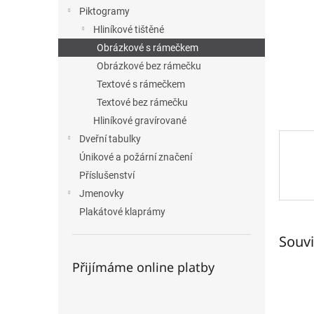
n
Piktogramy
e
Hliníkové tištěné
l
Obrázkové s rámečkem
Obrázkové bez rámečku
Textové s rámečkem
Textové bez rámečku
Hliníkové gravírované
Dveřní tabulky
Únikové a požární značení
Příslušenství
Jmenovky
Plakátové klaprámy
Souvi
Přijímáme online platby