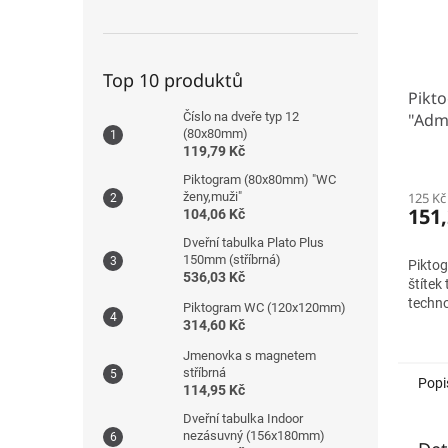
Top 10 produktů
Pikt
"Admi
Číslo na dveře typ 12
(80x80mm)
119,79 Kč
Piktogram (80x80mm) "WC
125 Kč
ženy,muži"
151,
104,06 Kč
Dveřní tabulka Plato Plus
150mm (stříbrná)
Piktog
536,03 Kč
štítek
techno
Piktogram WC (120x120mm)
314,60 Kč
Jmenovka s magnetem
stříbrná
Popi
114,95 Kč
Dveřní tabulka Indoor
nezásuvný (156x180mm)