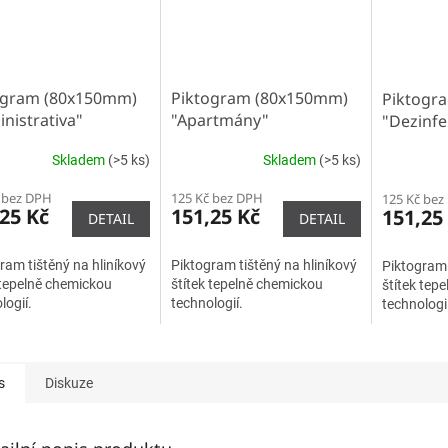
ogram (80x150mm)
Piktogram (80x150mm)
Piktogr
nistrativa"
"Apartmány"
"Dezinfe
Skladem
(>5 ks)
Skladem
(>5 ks)
 bez DPH
125 Kč bez DPH
125 Kč bez
25 Kč
151,25 Kč
151,25
DETAIL
DETAIL
ram tištěný na hliníkový
Piktogram tištěný na hliníkový
Piktogram 
 tepelně chemickou
štítek tepelně chemickou
štítek tep
logií.
technologií.
technologií
s
Diskuze