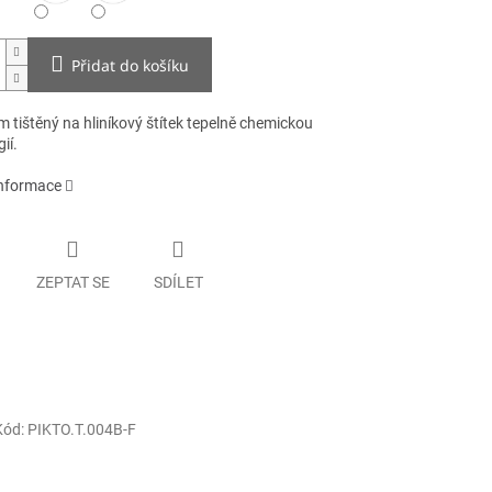
Přidat do košíku
 tištěný na hliníkový štítek tepelně chemickou
ií.
informace
ZEPTAT SE
SDÍLET
Kód:
PIKTO.T.004B-F