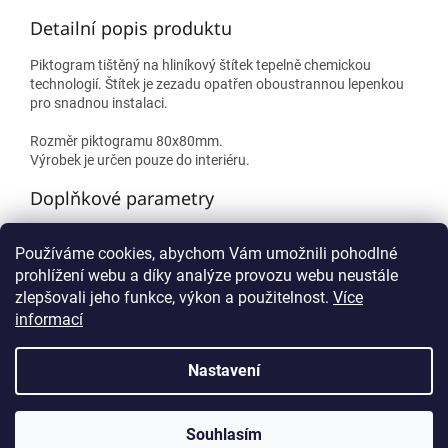
Detailní popis produktu
Piktogram tištěný na hliníkový štítek tepelně chemickou
technologií. Štítek je zezadu opatřen oboustrannou lepenkou
pro snadnou instalaci.
Rozměr piktogramu 80x80mm.
Výrobek je určen pouze do interiéru.
Doplňkové parametry
Kategorie
:
Obrázkové s rámečkem
Používáme cookies, abychom Vám umožnili pohodlné
Rozměr
:
80x80mm
prohlížení webu a díky analýze provozu webu neustále
zlepšovali jeho funkce, výkon a použitelnost.
Více
Z
informací
á
p
Vytvořil Shoptet
Nastavení
a
t
Copyright 2026
Orientační systémy Plzeň
. Všechna práva
í
Souhlasím
vyhrazena.