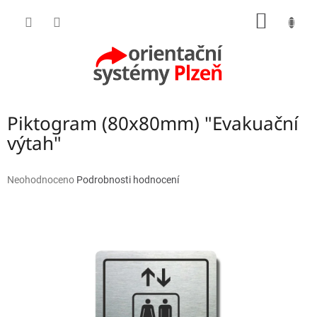
Přejít
NÁKUP
na
obsah
KOŠÍK
Piktogram (80x80mm) "Evakuační
výtah"
Průměrné
Neohodnoceno
Podrobnosti hodnocení
hodnocení
produktu
je
0,0
z
5
hvězdiček.