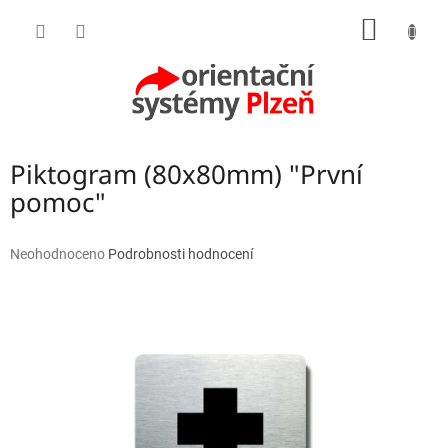
Přejít
NÁKUP
na
obsah
KOŠÍK
Piktogram (80x80mm) "První
pomoc"
Průměrné
Neohodnoceno
Podrobnosti hodnocení
hodnocení
produktu
je
0,0
z
5
hvězdiček.