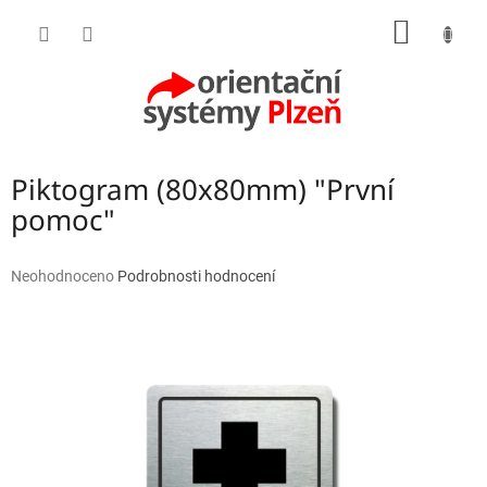
Přejít
NÁKUP
na
obsah
KOŠÍK
Piktogram (80x80mm) "První
pomoc"
Průměrné
Neohodnoceno
Podrobnosti hodnocení
hodnocení
produktu
je
0,0
z
5
hvězdiček.