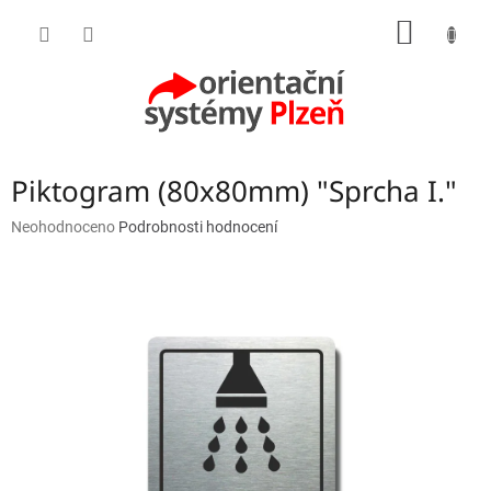
Přejít
NÁKUP
na
obsah
KOŠÍK
Piktogram (80x80mm) "Sprcha I."
Průměrné
Neohodnoceno
Podrobnosti hodnocení
hodnocení
produktu
je
0,0
z
5
hvězdiček.