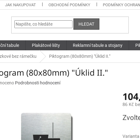
JAK NAKUPOVAT
OBCHODNÍ PODMÍNKY
PODMÍNKY OCHRAN
HLEDAT
ční tabule
Plakátové lišty
Reklamní tabule a stojany
Pi
zkové bez rámečku
Piktogram (80x80mm) "Úklid II."
togram (80x80mm) "Úklid II."
né
noceno
Podrobnosti hodnocení
ní
104
u
86 Kč b
Měrná
Zvolt
cena:
ek.
Varianta