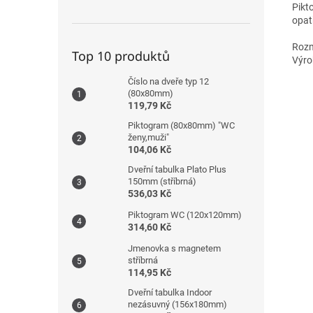
Pikt
opat
Rozm
Top 10 produktů
Výro
Číslo na dveře typ 12
(80x80mm)
119,79 Kč
Piktogram (80x80mm) "WC
ženy,muži"
104,06 Kč
Dveřní tabulka Plato Plus
150mm (stříbrná)
536,03 Kč
Piktogram WC (120x120mm)
314,60 Kč
Jmenovka s magnetem
stříbrná
114,95 Kč
Dveřní tabulka Indoor
nezásuvný (156x180mm)