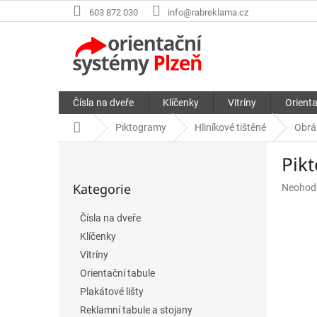
Přejít
603 872 030
info@rabreklama.cz
na
obsah
Čísla na dveře
Klíčenky
Vitríny
Orienta
Domů
Piktogramy
Hliníkové tištěné
Obrá
P
Pik
o
Přeskočit
s
Kategorie
Průměr
Neohod
kategorie
t
hodnoce
r
produkt
Čísla na dveře
a
je
Klíčenky
n
0,0
n
z
Vitríny
5
í
Orientační tabule
hvězdič
p
Plakátové lišty
a
Reklamní tabule a stojany