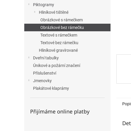
n
Piktogramy
e
Hliníkové tištěné
l
Obrázkové s rámečkem
Obrázkové bez rámečku
Textové s rámečkem
Textové bez rámečku
Hliníkové gravírované
Dveřní tabulky
Únikové a požární značení
Příslušenství
Jmenovky
Plakátové klaprámy
Popi
Přijímáme online platby
Det