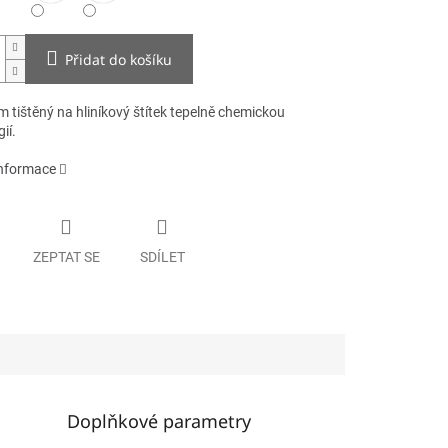
Přidat do košíku
 tištěný na hliníkový štítek tepelně chemickou
ií.
informace
ZEPTAT SE
SDÍLET
Doplňkové parametry