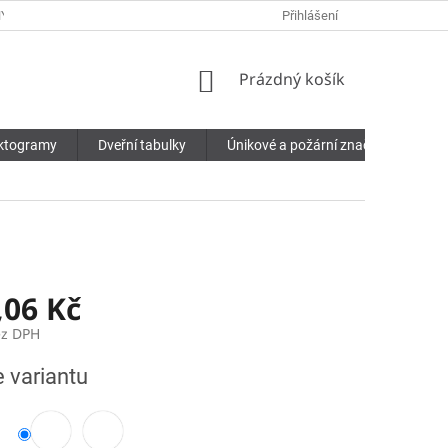
Y OSOBNÍCH ÚDAJŮ
Přihlášení
NÁKUPNÍ
Prázdný košík
KOŠÍK
ktogramy
Dveřní tabulky
Únikové a požární značení
Pří
,06 Kč
ez DPH
e variantu