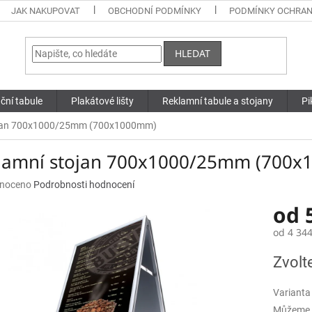
JAK NAKUPOVAT
OBCHODNÍ PODMÍNKY
PODMÍNKY OCHRAN
HLEDAT
ční tabule
Plakátové lišty
Reklamní tabule a stojany
Pi
ojan 700x1000/25mm (700x1000mm)
lamní stojan 700x1000/25mm (700
né
noceno
Podrobnosti hodnocení
ní
od
u
od
4 344
Měrná
Zvolt
cena:
ek.
Varianta
Můžeme d