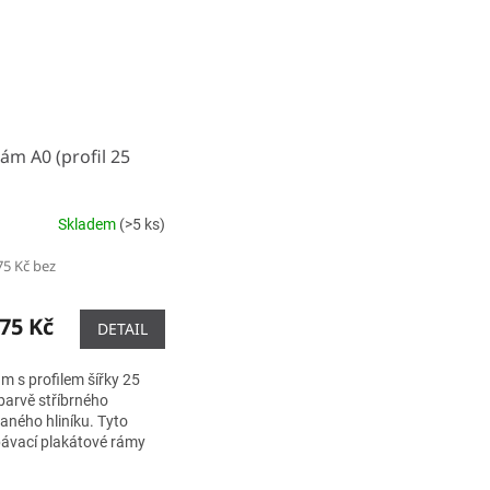
ám A0 (profil 25
Skladem
(>5 ks)
75 Kč bez
75 Kč
DETAIL
m s profilem šířky 25
arvě stříbrného
aného hliníku. Tyto
ávací plakátové rámy
áme s ostrými nebo
i rohy. Jednoduchým