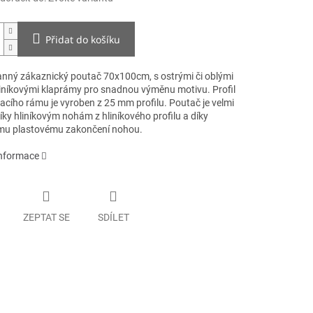
Přidat do košíku
nný zákaznický poutač 70x100cm, s ostrými či oblými
hliníkovými klaprámy pro snadnou výměnu motivu. Profil
acího rámu je vyroben z 25 mm profilu. Poutač je velmi
díky hliníkovým nohám z hliníkového profilu a díky
u plastovému zakončení nohou.
informace
ZEPTAT SE
SDÍLET