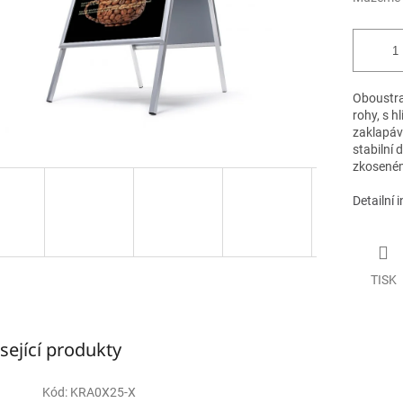
Oboustra
rohy, s 
zaklapáv
stabilní 
zkoseném
Detailní 
TISK
sející produkty
Kód:
KRA0X25-X