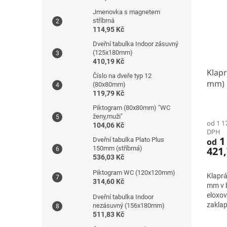
Jmenovka s magnetem
stříbrná
114,95 Kč
Dveřní tabulka Indoor zásuvný
(125x180mm)
410,19 Kč
Klapr
Číslo na dveře typ 12
mm)
(80x80mm)
119,79 Kč
Piktogram (80x80mm) "WC
ženy,muži"
od 1 1
104,06 Kč
DPH
1
Dveřní tabulka Plato Plus
od
421,
150mm (stříbrná)
536,03 Kč
Piktogram WC (120x120mm)
Klaprá
314,60 Kč
mm v b
eloxov
Dveřní tabulka Indoor
zaklap
nezásuvný (156x180mm)
dodáv
511,83 Kč
oblým