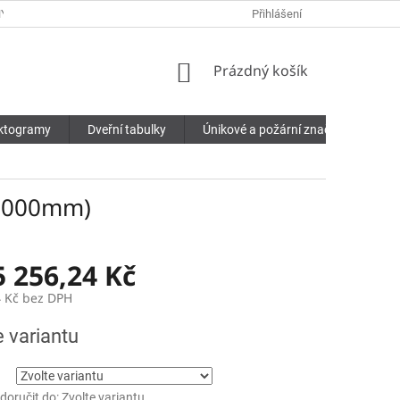
Y OSOBNÍCH ÚDAJŮ
Přihlášení
NÁKUPNÍ
Prázdný košík
KOŠÍK
ktogramy
Dveřní tabulky
Únikové a požární značení
Pří
x1000mm)
5 256,24 Kč
 Kč
bez DPH
e variantu
oručit do:
Zvolte variantu