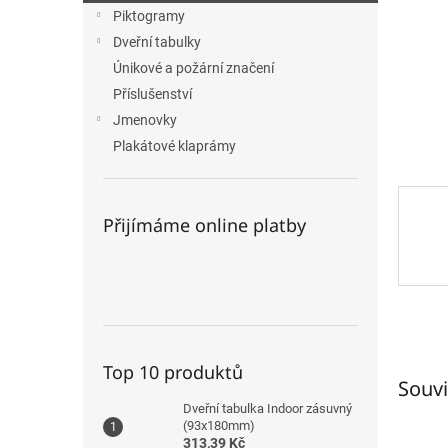
n
Piktogramy
e
Dveřní tabulky
l
Únikové a požární značení
Příslušenství
Jmenovky
Plakátové klaprámy
Přijímáme online platby
Top 10 produktů
Souvi
Dveřní tabulka Indoor zásuvný
(93x180mm)
313,39 Kč