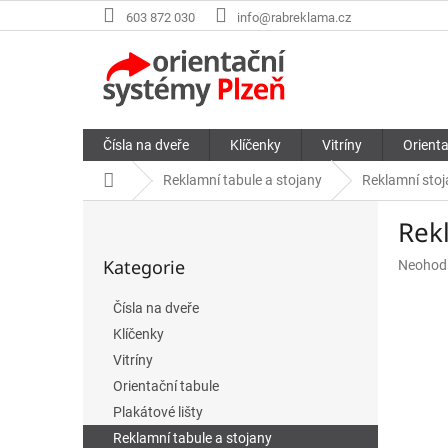
Přejít
603 872 030
info@rabreklama.cz
na
obsah
Čísla na dveře
Klíčenky
Vitríny
Orienta
Domů
Reklamní tabule a stojany
Reklamní st
P
Rek
o
Přeskočit
s
Kategorie
Průměr
Neohod
kategorie
t
hodnoce
r
produkt
Čísla na dveře
a
je
Klíčenky
n
0,0
n
z
Vitríny
5
í
Orientační tabule
hvězdič
p
Plakátové lišty
a
Reklamní tabule a stojany