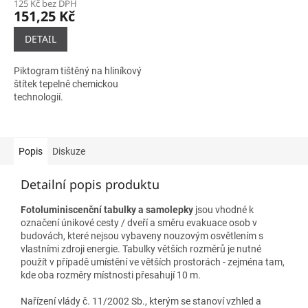
125 Kč bez DPH
151,25 Kč
DETAIL
Piktogram tištěný na hliníkový
štítek tepelně chemickou
technologií.
Popis
Diskuze
Detailní popis produktu
Fotoluminiscenční tabulky a samolepky
jsou vhodné k
označení únikové cesty / dveří a směru evakuace osob v
budovách, které nejsou vybaveny nouzovým osvětlením s
vlastními zdroji energie. Tabulky větších rozměrů je nutné
použít v případě umístění ve větších prostorách - zejména tam,
kde oba rozměry místnosti přesahují 10 m.
Nařízení vlády č. 11/2002 Sb., kterým se stanoví vzhled a