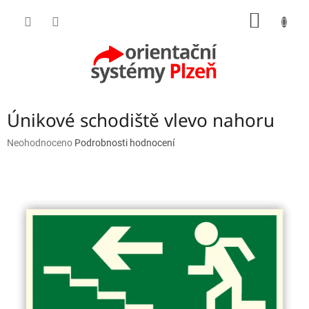
Přejít
NÁKUP
na
obsah
KOŠÍK
Únikové schodiště vlevo nahoru
Průměrné
Neohodnoceno
Podrobnosti hodnocení
hodnocení
produktu
je
0,0
z
5
hvězdiček.