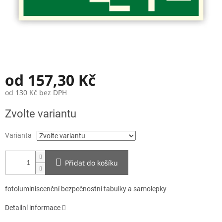
od
157,30 Kč
od
130 Kč
bez DPH
Měrná
Zvolte variantu
cena:
Varianta
Přidat do košíku
fotoluminiscenční bezpečnostní tabulky a samolepky
Detailní informace